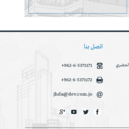
اتصل بنا
 الحضري
+962-6-5371171
+962-6-5371172
jhda@dev.com.jo