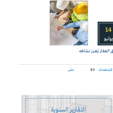
14
يوليو
 العقـار يُعـزز نـشاطه
المشاهدات
89
نشر
التقارير السنوية