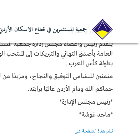
الرئيسية
أخبار
،بكل فخر واعتزاز،
،بكل فخر واعتزاز،
يتقدم رئيس وأعضاء مجلس إدارة جمعية المستثمر
العامة بأصدق التهاني والتبريكات إلى المنتخب الو
بطولة كأس العرب .
متمنين للنشامى التوفيق والنجاح، ومزيدًا من ا
حماكم الله ودام الأردن عاليًا برايته.
*رئيس مجلس الإدارة*
*ماجد غوشة*
نشر هذة الصفحة على