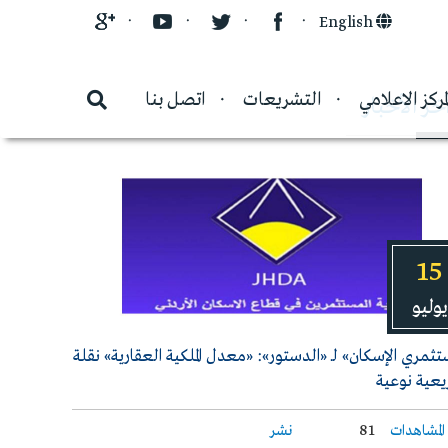
English
لمركز الاعلامي
التشريعات
اتصل بنا
خر الأخبار
15
يوليو
ثمري الإسكان» لـ «الدستور»: «معدل الملكية العقارية» نقلة
عية نوعية
المشاهدات
81
نشر