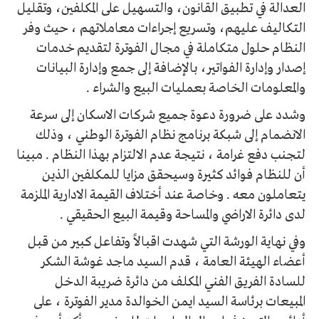
العدالة في تطبيق القانون، والتسهيل على المكلفين، وتقليل
التكاليف عليهم، وتسريع إجراءات معاملاتهم ، حيث وفر
النظام حلول متكاملة في مجال الفوترة لتقديم خدمات
إصدار وإدارة الفواتير، بالإضافة إلى جمع وإدارة البيانات
والمعلومات الخاصة بعمليات البيع والشراء .
وشدد على ضرورة دعوة جميع شركات الاسكان إلى سرعة
الانضمام إلى شبكة برنامج نظام الفوترة الوطني ، وذلك
لتجنب دفع غرامة ، نتيجة عدم الالتزام بهذا النظام . مبينا
أن للنظام فوائد كثيرة وسيحقق مزايا للمكلفين الذين
يتعاملون معه . وخاصة عند أختلاف القيمة الادارية الملزمة
لدى دائرة الاراضي والمساحة وقيمة البيع الحقيقي .
وفي نهاية الورشة التي شهدت اقبالاً وتفاعل كبير من قبل
أعضاء الهيئة العامة ، قدم السيد ماجد غوشة الشكر
للسادة الفريق الفني المكلف من دائرة ضريبة الدخل
المبيعات برئاسة السيد ايمن الخوالدة مدير الفوترة ، على