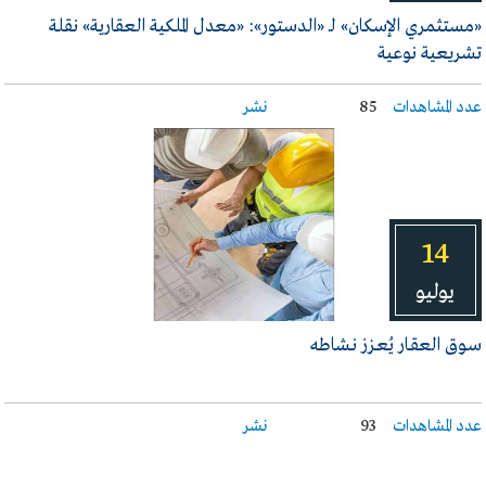
«مستثمري الإسكان» لـ «الدستور»: «معدل الملكية العقارية» نقلة
تشريعية نوعية
عدد المشاهدات
85
نشر
14
يوليو
سـوق العقـار يُعـزز نـشاطه
عدد المشاهدات
93
نشر