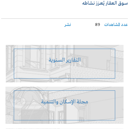
سـوق العقـار يُعـزز نـشاطه
عدد المشاهدات
89
نشر
التقارير السنوية
مجلة الإسكان والتنمية