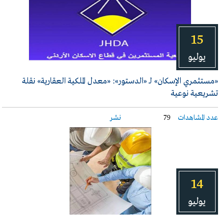
15
يوليو
«مستثمري الإسكان» لـ «الدستور»: «معدل الملكية العقارية» نقلة
تشريعية نوعية
عدد المشاهدات
79
نشر
14
يوليو