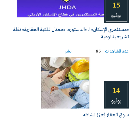
15
يوليو
«مستثمري الإسكان» لـ «الدستور»: «معدل الملكية العقارية» نقلة
تشريعية نوعية
عدد المشاهدات
86
نشر
14
يوليو
سـوق العقـار يُعـزز نـشاطه