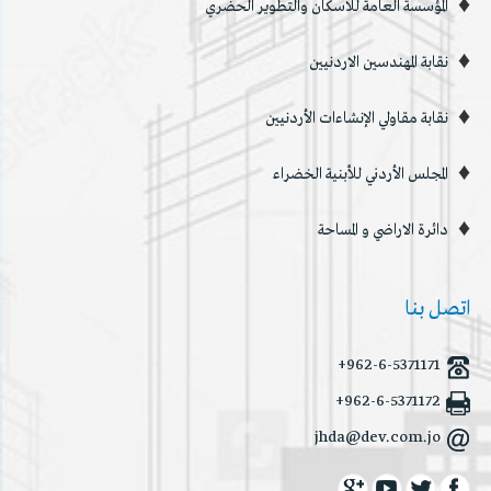
المؤسسة العامة للاسكان والتطوير الحضري
نقابة المهندسين الاردنيين
نقابة مقاولي الإنشاءات الأردنيين
المجلس الأردني للأبنية الخضراء
دائرة الاراضي و المساحة
اتصل بنا
+962-6-5371171
+962-6-5371172
jhda@dev.com.jo