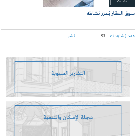
سـوق العقـار يُعـزز نـشاطه
عدد المشاهدات
93
نشر
التقارير السنوية
مجلة الإسكان والتنمية