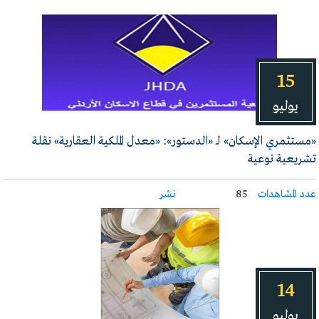
15
يوليو
«مستثمري الإسكان» لـ «الدستور»: «معدل الملكية العقارية» نقلة
تشريعية نوعية
عدد المشاهدات
85
نشر
14
يوليو