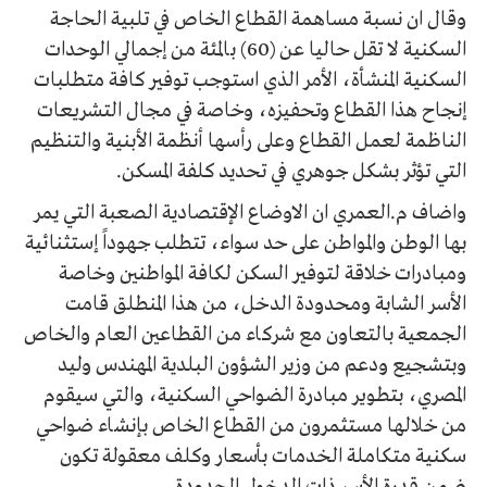
وقال ان نسبة مساهمة القطاع الخاص في تلبية الحاجة
السكنية لا تقل حاليا عن (60) بالمئة من إجمالي الوحدات
السكنية المنشأة، الأمر الذي استوجب توفير كافة متطلبات
إنجاح هذا القطاع وتحفيزه، وخاصة في مجال التشريعات
الناظمة لعمل القطاع وعلى رأسها أنظمة الأبنية والتنظيم
التي تؤثر بشكل جوهري في تحديد كلفة المسكن.
واضاف م.العمري ان الاوضاع الإقتصادية الصعبة التي يمر
بها الوطن والمواطن على حد سواء، تتطلب جهوداً إستثنائية
ومبادرات خلاقة لتوفير السكن لكافة المواطنين وخاصة
الأسر الشابة ومحدودة الدخل، من هذا المنطلق قامت
الجمعية بالتعاون مع شركاء من القطاعين العام والخاص
وبتشجيع ودعم من وزير الشؤون البلدية المهندس وليد
المصري، بتطوير مبادرة الضواحي السكنية، والتي سيقوم
من خلالها مستثمرون من القطاع الخاص بإنشاء ضواحي
سكنية متكاملة الخدمات بأسعار وكلف معقولة تكون