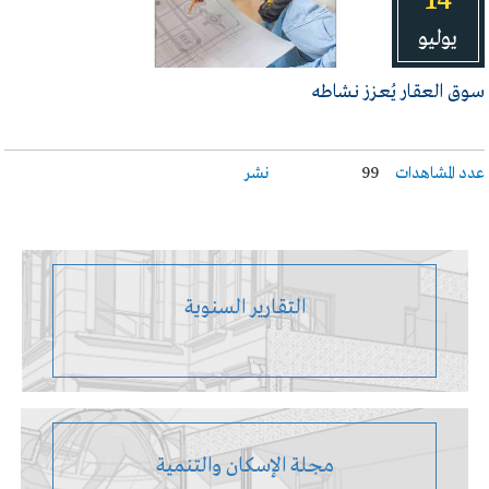
14
يوليو
سـوق العقـار يُعـزز نـشاطه
عدد المشاهدات
99
نشر
التقارير السنوية
مجلة الإسكان والتنمية