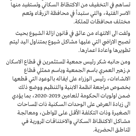
تساهم في التخفيف من الاكتظاظ السكاني وتستفيد منها
الاسر الفتية، والتي ستبدأ في محافظة الزرقاء وتعم
مختلف محافظات المملكة.
ولفت الى الانتهاء من عائق في قانون ازالة الشيوع بحيث
تصبح الاراضي التي عليها مشاكل شيوع بمتناول اليد ليتم
تطويرها واعادة اعمارها.
ومن جانبه شكر رئيس جمعية المستثمرين في قطاع الاسكان
م.زهير العمري باسم الجمعية وباسم ممثلي قطاع
الانشاءات، رئيس الوزراء على ايفائه بالوعود التي قطعها
بخصوص مراجعة انظمة الابنية والتنظيم ووضع ذلك
ضمن اولويات الحكومة للعامين 2019-2020، بما يؤدي
الى زيادة العرض على الوحدات الســكنية ذات المســاحات
الصغيــرة وذات التكلفــة الأقــل علــى المواطــن، ومعالجــة
مشــاكل الاكتظــاظ الســكاني والاختناقــات المروريــة فــي
المناطــق الحضريــة.