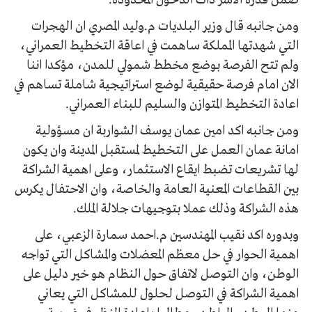
ضمن قدرة الأسر ذات الدخول المحدودة.
ومن جانبه قال وزير البلديات م.وليد المصري ان الهجرات
التي شهدتها المملكة ساهمت في اعاقة التخطيط العمراني،
ولم تتح الفرصة بوضع مخطط شمولي للمدن، مؤكدا اننا
الان امام فرصة حقيقية لوضع استراتيجية شاملة تساهم في
اعادة التخطيط المتوازن والسليم للبناء العمراني.
ومن جانبه اكد امين عمان يوسف الشواربة ان مسؤولية
امانة عمان العمل على التخطيط لمستقبل المدينة وان يكون
لها تشريعات تضبط ايقاع الاستثمار، وعلى اهمية الشراكة
بين القطاعات المعنية العامة والخاصة، وان الاحتفال يكرس
هذه الشراكة وذلك عملا بتوجيهات جلالة الملك.
وبدوره اكد نقيب المهندسين م.احمد سمارة الزعبي، على
اهمية الحوار في حل معظم المعضلات والمشاكل التي تواجه
الوطن، وان التوصل لاتفاق حول النظام هو خير دليل على
اهمية الشراكة في التوصل لحلول للمشاكل التي يعاني