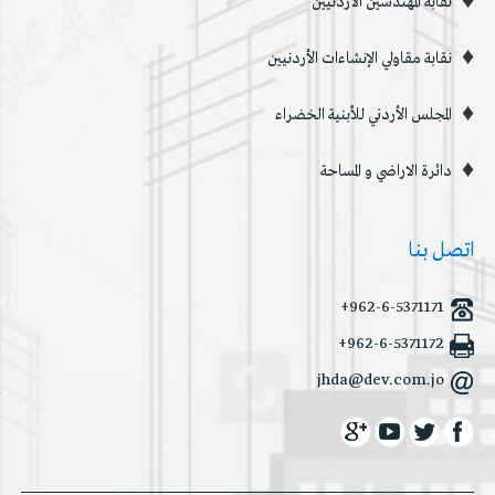
نقابة المهندسين الاردنيين
نقابة مقاولي الإنشاءات الأردنيين
المجلس الأردني للأبنية الخضراء
دائرة الاراضي و المساحة
اتصل بنا
+962-6-5371171
+962-6-5371172
jhda@dev.com.jo