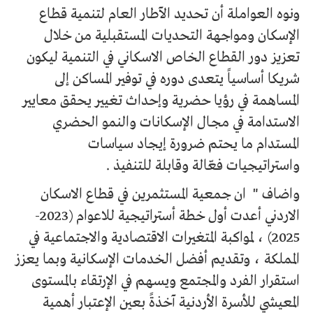
ونوه العواملة أن تحديد الآطار العام لتنمية قطاع
الإسكان ومواجهة التحديات المستقبلية من خلال
تعزيز دور القطاع الخاص الاسكاني في التنمية ليكون
شريكا أساسياً يتعدى دوره في توفير المساكن إلى
المساهمة في رؤيا حضرية وإحداث تغيير يحقق معايير
الاستدامة في مجـال الإسكانات والنمو الحضري
المستدام ما يحتم ضرورة إيجاد سياسات
واستراتيجيات فعّالة وقابلة للتنفيذ .
واضاف " ان جمعية المستثمرين في قطاع الاسكان
الاردني أعدت أول خطة أستراتيجية للاعوام (2023-
2025) ، لمواكبة المتغيرات الاقتصادية والاجتماعية في
المملكة ، وتقديم أفضل الخدمات الإسكانية وبما يعزز
استقرار الفرد والمجتمع ويسهم في الإرتقاء بالمستوى
المعيشي للأسرة الأردنية آخذةً بعين الإعتبار أهمية