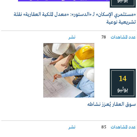
«مستثمري الإسكان» لـ «الدستور»: «معدل الملكية العقارية» نقلة
تشريعية نوعية
عدد المشاهدات
78
نشر
14
يوليو
سـوق العقـار يُعـزز نـشاطه
عدد المشاهدات
85
نشر