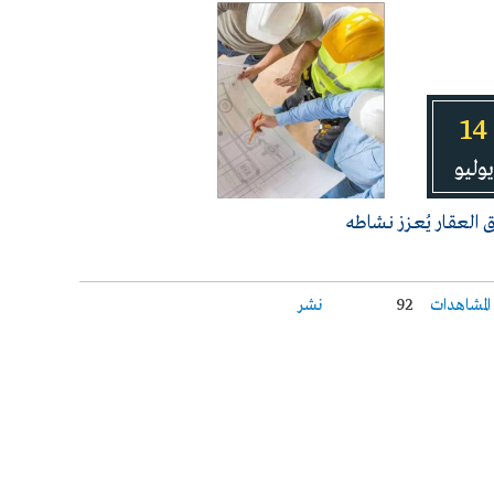
14
يوليو
 العقـار يُعـزز نـشاطه
المشاهدات
92
نشر