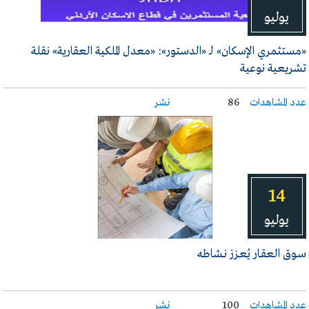
يوليو
«مستثمري الإسكان» لـ «الدستور»: «معدل الملكية العقارية» نقلة
تشريعية نوعية
عدد المشاهدات
86
نشر
14
يوليو
سـوق العقـار يُعـزز نـشاطه
عدد المشاهدات
100
نشر