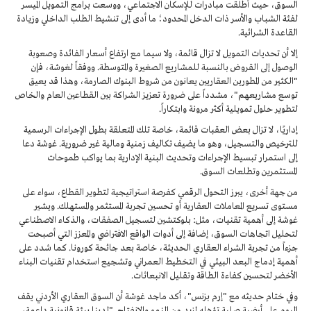
السوق، حيث أطلقت مبادرات للإسكان الاجتماعي، ووسعت برامج التمويل الميسر
لفئة الشباب والأسر ذات الدخل المحدود؛ ما أدى إلى تنشيط الطلب الداخلي وزيادة
القاعدة الشرائية.
إلا أن تحديات التمويل لا تزال قائمة، ولا سيما مع ارتفاع أسعار الفائدة وصعوبة
الوصول إلى القروض بالنسبة للمشاريع الصغيرة والمتوسطة. ووفقاً لغوشة، فإن
"الكثير من المطورين العقاريين يعانون من شروط البنوك الصارمة، وهذا قد يعيق
توسع مشاريعهم"، مشدداً على ضرورة تعزيز الشراكة بين القطاعين العام والخاص
لتطوير حلول تمويلية أكثر مرونة وابتكاراً.
إداريًا، لا تزال بعض العقبات قائمة، خاصة تلك المتعلقة بطول الإجراءات الرسمية
للترخيص والتسجيل، وهو ما يضيف تكاليف زمنية ومالية غير ضرورية. غوشة دعا
إلى استمرار تبسيط الإجراءات وتحديث البنية الإدارية بما يواكب طموحات
المستثمرين وتطلعات السوق.
من جهة أخرى، يبرز التحول الرقمي كفرصة استراتيجية لتطوير القطاع، سواء على
مستوى تسريع المعاملات العقارية أو تحسين تجربة المستثمر والمستهلك. ويشير
غوشة إلى أهمية تقنيات، مثل: بلوكتشين لتسجيل الصفقات، والذكاء الاصطناعي
لتحليل اتجاهات السوق، إضافة إلى أدوات الواقع الافتراضي والمعزز التي أصبحت
جزءاً من تجربة الشراء العقاري الحديثة، خاصة بعد جائحة كورونا. كما شدد على
أهمية إدماج البعد البيئي في التخطيط العمراني وتشجيع استخدام تقنيات البناء
الأخضر لتحسين كفاءة الطاقة وتقليل الانبعاثات.
وفي ختام حديثه مع "إرم بزنس"، أكد ماجد غوشة أن السوق العقاري الأردني يقف
اليوم على أرضية صلبة تؤهله لمزيد من النمو والانفتاح. "لدينا بيئة قانونية داعمة،