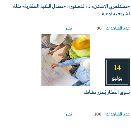
«مستثمري الإسكان» لـ «الدستور»: «معدل الملكية العقارية» نقلة
تشريعية نوعية
عدد المشاهدات
86
نشر
14
يوليو
سـوق العقـار يُعـزز نـشاطه
عدد المشاهدات
100
نشر