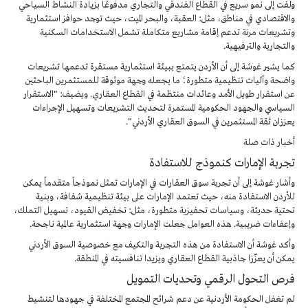
ولفت إلى نمو سريع في القطاع الفندقي والتجاري مدفوعًا بزيادة النشاط السياحي
والاقتصادي في مناطق، مثل: العقبة، والبحر الميت، حيث توجد حوافز استثمارية
وتشريعات مرنة تدعم إقامة مشاريع متكاملة تشمل الاستخدامات السكنية
والتجارية والترفيهية.
كما يشير غوشة إلى أن الأردن يتمتع ببيئة استثمارية مستقرة تدعمها تشريعات
واضحة وآليات تنظيمية متطورة؛ ما يجعله وجهة موثوقة للمستثمرين الباحثين
عن استقرار طويل الأمد وعائدات منتظمة في القطاع العقاري. ويضيف: "الاستقرار
السياسي والجهود الحكومية المستمرة لتحديث التشريعات وتسهيل الإجراءات
يعززان ثقة المستثمرين في السوق العقاري الأردني".
أخبار ذات صلة
تجربة الإمارات كنموذج للاستفادة
وأشار غوشة إلى أن تجربة سوق العقارات في الإمارات تمثل نموذجاً متقدماً يمكن
للأردن الاستفادة منه، حيث تعتمد الإمارات على بيئة تنظيمية شفافة، وبنية
تحتية حديثة، وسياسات تحفيزية متطورة، مثل: تخفيض القيود، تسهيل التملك،
وإعفاءات ضريبية. هذه العوامل جعلت الإمارات وجهة استثمارية عالمية ناجحة.
وأكد غوشة أن الاستفادة من هذه التجربة والتكيف مع خصوصية السوق الأردني
يمكن أن يعزّزا جاذبية القطاع العقاري ويزيدا تنافسيته في المنطقة.
فرص التحول الرقمي وتحديات التمويل
لم تغفل الحكومة الأردنية عن دعم شرائح المجتمع المختلفة في جهودها لتنشيط