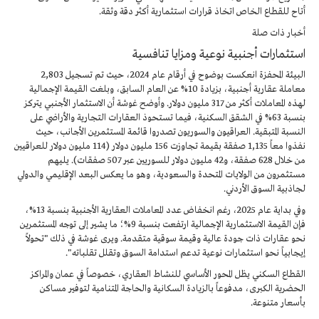
أتاح للقطاع الخاص اتخاذ قرارات استثمارية أكثر دقة وثقة.
أخبار ذات صلة
استثمارات أجنبية نوعية ومزايا تنافسية
البيئة المحفزة انعكست بوضوح في أرقام عام 2024، حيث تم تسجيل 2,803
معاملة عقارية أجنبية، بزيادة 10% عن العام السابق، وبلغت القيمة الإجمالية
لهذه المعاملات أكثر من 317 مليون دولار. وأوضح غوشة أن الاستثمار الأجنبي يتركز
بنسبة 63% في الشقق السكنية، فيما تستحوذ العقارات التجارية والأراضي على
النسبة المتبقية. العراقيون والسوريون تصدروا قائمة المستثمرين الأجانب، حيث
نفذوا معاً 1,135 صفقة بقيمة تجاوزت 156 مليون دولار (114 مليون دولار للعراقيين
من خلال 628 صفقة، و42 مليون دولار للسوريين عبر 507 صفقات). يليهم
مستثمرون من الولايات المتحدة والسعودية، وهو ما يعكس البعد الإقليمي والدولي
لجاذبية السوق الأردني.
وفي بداية عام 2025، رغم انخفاض عدد المعاملات العقارية الأجنبية بنسبة 13%،
فإن القيمة الاستثمارية الإجمالية ارتفعت بنسبة 9%؛ ما يشير إلى توجه المستثمرين
نحو عقارات ذات جودة عالية وقيمة سوقية متقدمة. ويرى غوشة في ذلك "تحولاً
إيجابياً نحو استثمارات نوعية تدعم استدامة السوق وتقلل تقلباته".
القطاع السكني يظل المحور الأساسي للنشاط العقاري، خصوصاً في عمان والمراكز
الحضرية الكبرى، مدفوعاً بالزيادة السكانية والحاجة المتنامية لتوفير مساكن
بأسعار متنوعة.