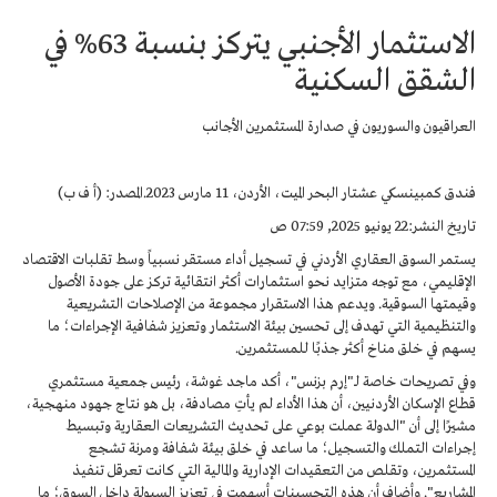
الاستثمار الأجنبي يتركز بنسبة 63% في
الشقق السكنية
العراقيون والسوريون في صدارة المستثمرين الأجانب
فندق كمبينسكي عشتار البحر الميت، الأردن، 11 مارس 2023.المصدر: (أ ف ب)
تاريخ النشر:22 يونيو 2025, 07:59 ص
يستمر السوق العقاري الأردني في تسجيل أداء مستقر نسبياً وسط تقلبات الاقتصاد
الإقليمي، مع توجه متزايد نحو استثمارات أكثر انتقائية تركز على جودة الأصول
وقيمتها السوقية. ويدعم هذا الاستقرار مجموعة من الإصلاحات التشريعية
والتنظيمية التي تهدف إلى تحسين بيئة الاستثمار وتعزيز شفافية الإجراءات؛ ما
يسهم في خلق مناخ أكثر جذبًا للمستثمرين.
وفي تصريحات خاصة لـ"إرم بزنس"، أكد ماجد غوشة، رئيس جمعية مستثمري
قطاع الإسكان الأردنيين، أن هذا الأداء لم يأتِ مصادفة، بل هو نتاج جهود منهجية،
مشيرًا إلى أن "الدولة عملت بوعي على تحديث التشريعات العقارية وتبسيط
إجراءات التملك والتسجيل؛ ما ساعد في خلق بيئة شفافة ومرنة تشجع
المستثمرين، وتقلص من التعقيدات الإدارية والمالية التي كانت تعرقل تنفيذ
المشاريع". وأضاف أن هذه التحسينات أسهمت في تعزيز السيولة داخل السوق؛ ما