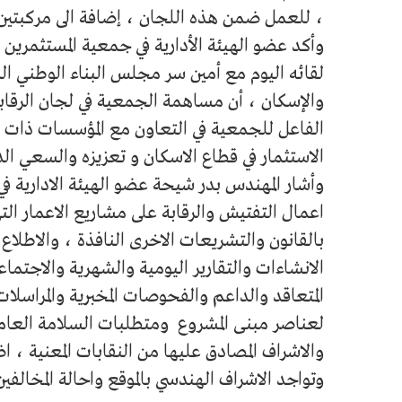
، للعمل ضمن هذه اللجان ، إضافة الى مركبتين ل
وأكد عضو الهيئة الأدارية في جمعية المستثمرين 
لقائه اليوم مع أمين سر مجلس البناء الوطني ا
والإسكان ، أن مساهمة الجمعية في لجان الرقابة
الفاعل للجمعية في التعاون مع المؤسسات ذات ا
الاستثمار في قطاع الاسكان و تعزيزه والسعي الدا
وأشار المهندس بدر شيحة عضو الهيئة الادارية في 
اعمال التفتيش والرقابة على مشاريع الاعمار التي
بالقانون والتشريعات الاخرى النافذة ، والاطلا
الانشاءات والتقارير اليومية والشهرية والاجتما
المتعاقد والداعم والفحوصات المخبرية والمراسلات ا
لعناصر مبنى المشروع ومتطلبات السلامة العامة
والاشراف المصادق عليها من النقابات المعنية ، ا
وتواجد الاشراف الهندسي بالموقع واحالة المخالفي