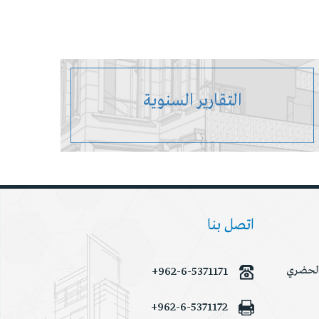
التقارير السنوية
اتصل بنا
 الحضري
+962-6-5371171
+962-6-5371172