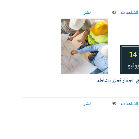
المشاهدات
85
نشر
14
يوليو
 العقـار يُعـزز نـشاطه
المشاهدات
99
نشر