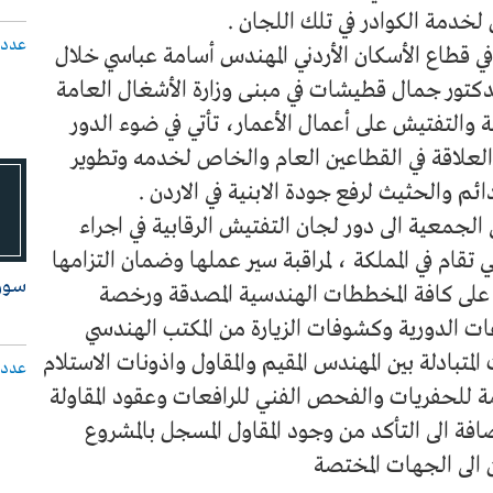
خدمة الكوادر في تلك اللجان .
عدد 
في قطاع الأسكان الأردني المهندس أسامة عباسي خلال
لدكتور جمال قطيشات في مبنى وزارة الأشغال العامة
 والتفتيش على أعمال الأعمار، تأتي في ضوء الدور
لعلاقة في القطاعين العام والخاص لخدمه وتطوير
ئم والحثيث لرفع جودة الابنية في الاردن .
الجمعية الى دور لجان التفتيش الرقابية في اجراء
 تقام في المملكة ، لمراقبة سير عملها وضمان التزامها
سـوق
ع على كافة المخططات الهندسية المصدقة ورخصة
عات الدورية وكشوفات الزيارة من المكتب الهندسي
لمتبادلة بين المهندس المقيم والمقاول واذونات الاستلام
عدد 
 للحفريات والفحص الفني للرافعات وعقود المقاولة
ضافة الى التأكد من وجود المقاول المسجل بالمشروع
ن الى الجهات المختصة