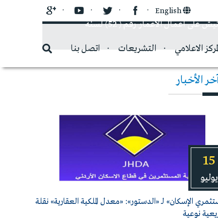
English
جمعية المستثمرين في قطاع الإسكان الأردني تقوم بتنفيذ التزاماتها المنصوص عليها بنظام إجراءات الرقابة والتفتيش على أعمال الأعمار رقم ( 52) لسنة
لمركز الاعلامي
التشريعات
اتصل بنا
خر الأخبار
15
يوليو
ثمري الإسكان» لـ «الدستور»: «معدل الملكية العقارية» نقلة
عية نوعية