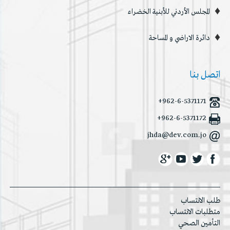
المجلس الأردني للأبنية الخضراء
دائرة الاراضي و المساحة
اتصل بنا
+962-6-5371171
+962-6-5371172
jhda@dev.com.jo
طلب الانتساب
متطلبات الانتساب
التأمين الصحي