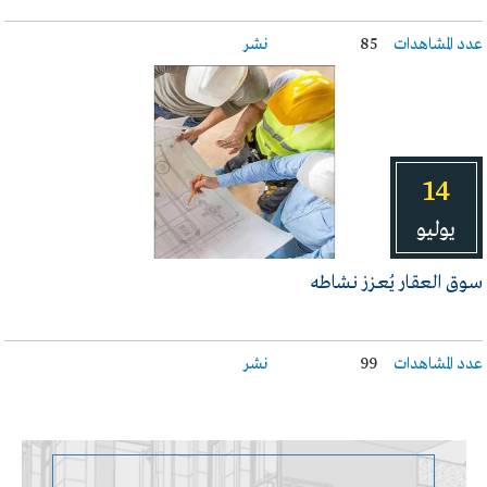
عدد المشاهدات
85
نشر
14
يوليو
سـوق العقـار يُعـزز نـشاطه
عدد المشاهدات
99
نشر