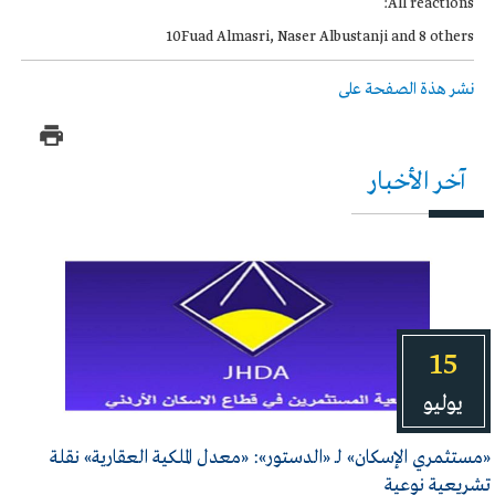
All reactions:
10Fuad Almasri, Naser Albustanji and 8 others
نشر هذة الصفحة على
آخر الأخبار
15
يوليو
«مستثمري الإسكان» لـ «الدستور»: «معدل الملكية العقارية» نقلة
تشريعية نوعية