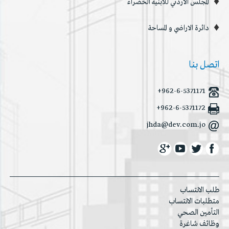
المجلس الأردني للأبنية الخضراء
دائرة الاراضي و المساحة
اتصل بنا
+962-6-5371171
+962-6-5371172
jhda@dev.com.jo
طلب الانتساب
متطلبات الانتساب
التأمين الصحي
وظائف شاغرة