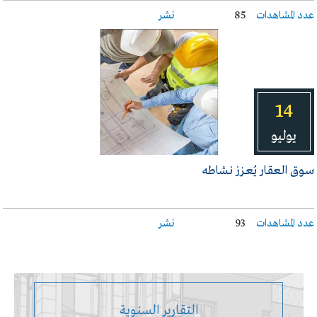
عدد المشاهدات
85
نشر
14
يوليو
سـوق العقـار يُعـزز نـشاطه
عدد المشاهدات
93
نشر
التقارير السنوية