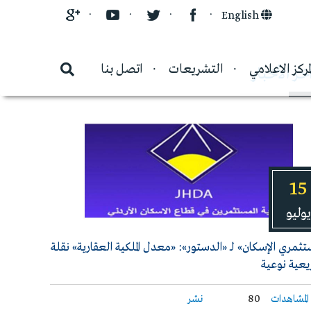
English
لمركز الاعلامي
التشريعات
اتصل بنا
خر الأخبار
15
يوليو
ثمري الإسكان» لـ «الدستور»: «معدل الملكية العقارية» نقلة
عية نوعية
المشاهدات
80
نشر