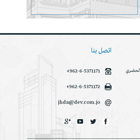
اتصل بنا
 الحضري
+962-6-5371171
+962-6-5371172
jhda@dev.com.jo