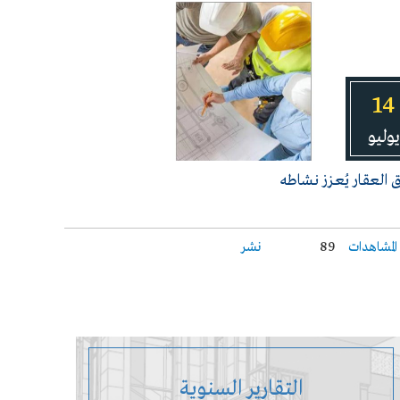
14
يوليو
 العقـار يُعـزز نـشاطه
المشاهدات
89
نشر
التقارير السنوية