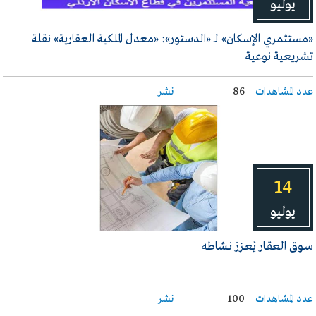
يوليو
«مستثمري الإسكان» لـ «الدستور»: «معدل الملكية العقارية» نقلة
تشريعية نوعية
عدد المشاهدات
86
نشر
14
يوليو
سـوق العقـار يُعـزز نـشاطه
عدد المشاهدات
100
نشر