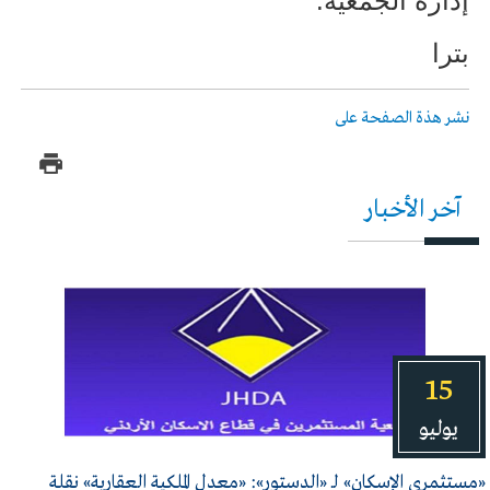
إدارة الجمعية
.
بترا
نشر هذة الصفحة على
آخر الأخبار
15
يوليو
«مستثمري الإسكان» لـ «الدستور»: «معدل الملكية العقارية» نقلة