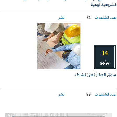
تشريعية نوعية
عدد المشاهدات
81
نشر
14
يوليو
سـوق العقـار يُعـزز نـشاطه
عدد المشاهدات
89
نشر